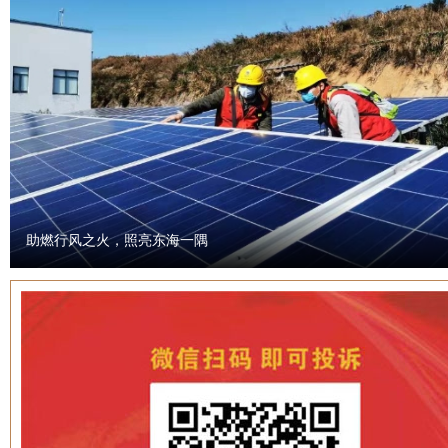
助燃行风之火，照亮东海一隅